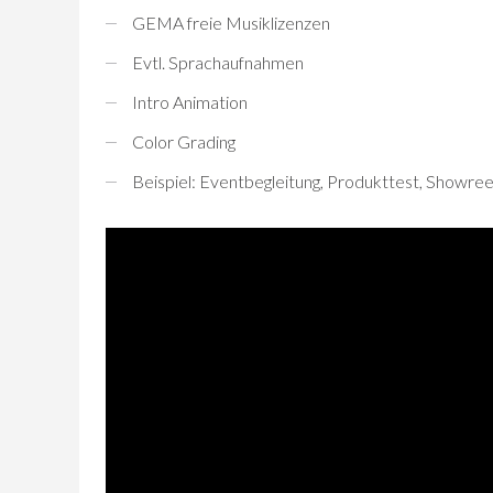
GEMA freie Musiklizenzen
Evtl. Sprachaufnahmen
Intro Animation
Color Grading
Beispiel: Eventbegleitung, Produkttest, Showree