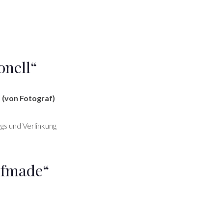
onell“
(von Fotograf)
gs und Verlinkung
lfmade“