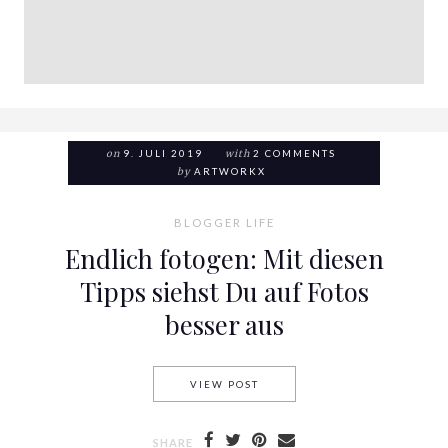
on
9. JULI 2019
with
2 COMMENTS
by
ARTWORKX
BLOGGER LIFE
Endlich fotogen: Mit diesen
Tipps siehst Du auf Fotos
besser aus
VIEW POST
ENDLICH FOTOGEN: MIT DIES
SHARE