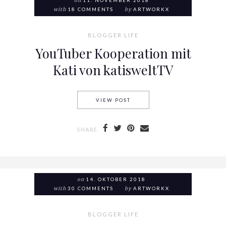
on
11. NOVEMBER 2018
with
18 COMMENTS
by
ARTWORKX
BLOGGER LIFE
YouTuber Kooperation mit
Kati von katisweltTV
VIEW POST
YOUTUBER KOOPERATION MIT
SHARE
on
14. OKTOBER 2018
with
30 COMMENTS
by
ARTWORKX
BLOGGER LIFE