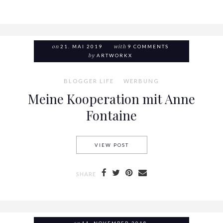
on
21. MAI 2019
with
9 COMMENTS
by
ARTWORKX
BLOGGER LIFE
WERBUNG
Meine Kooperation mit Anne
Fontaine
VIEW POST
MEINE KOOPERATION MIT AN
SHARE