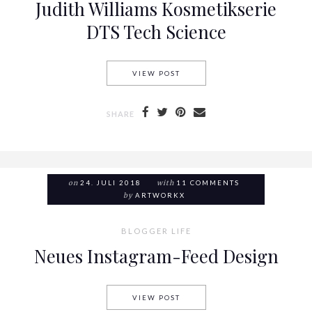
Judith Williams Kosmetikserie
DTS Tech Science
VIEW POST
JUDITH WILLIAMS KOSMETIKS
SHARE
on
24. JULI 2018
with
11 COMMENTS
by
ARTWORKX
BLOGGER LIFE
Neues Instagram-Feed Design
VIEW POST
NEUES INSTAGRAM-FEED DES