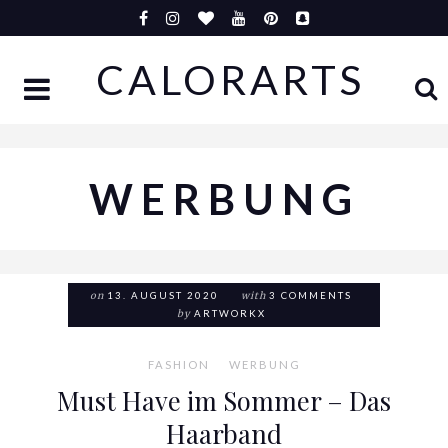
Skip
to
CALORARTS
content
WERBUNG
on
13. AUGUST 2020
with
3 COMMENTS
by
ARTWORKX
FASHION
WERBUNG
Must Have im Sommer – Das
Haarband