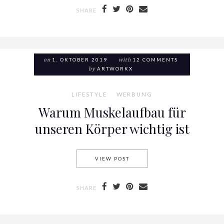
SHARE
on
1. OKTOBER 2019
with
12 COMMENTS
by
ARTWORKX
LIFESTYLE
WERBUNG
Warum Muskelaufbau für
unseren Körper wichtig ist
VIEW POST
WARUM MUSKELAUFBAU FÜR 
SHARE