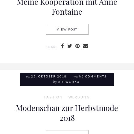
Meine Kooperation mit Anne
Fontaine
VIEW POST
MEINE KOOPERATION MIT AN
SHARE
on
25. OKTOBER 2018
with
6 COMMENTS
by
ARTWORKX
FASHION
WERBUNG
Modenschau zur Herbstmode
2018