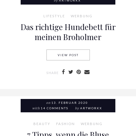
by
ARTWORKX
LIFESTYLE
WERBUNG
Das richtige Hundebett für
meinen Broholmer
VIEW POST
DAS RICHTIGE HUNDEBETT 
SHARE
on
13. FEBRUAR 2020
with
14 COMMENTS
by
ARTWORKX
BEAUTY
FASHION
WERBUNG
7 Tipps, wenn die Bluse