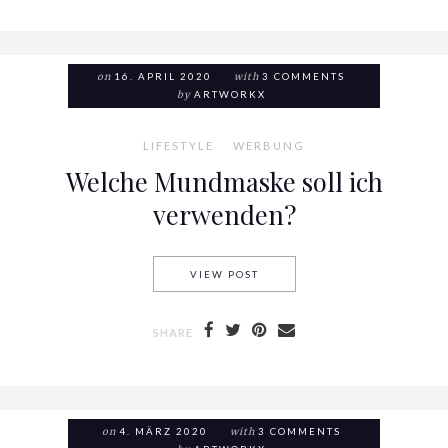
on
16. APRIL 2020
with
3 COMMENTS
by
ARTWORKX
LIFESTYLE
WERBUNG
Welche Mundmaske soll ich
verwenden?
VIEW POST
WELCHE MUNDMASKE SOLL I
SHARE
on
4. MÄRZ 2020
with
3 COMMENTS