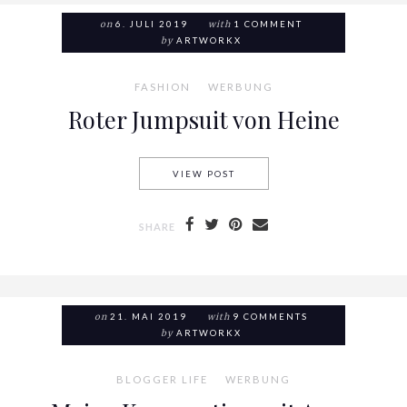
on
6. JULI 2019
with
1 COMMENT
by
ARTWORKX
FASHION
WERBUNG
Roter Jumpsuit von Heine
VIEW POST
ROTER JUMPSUIT VON HEINE
SHARE
on
21. MAI 2019
with
9 COMMENTS
by
ARTWORKX
BLOGGER LIFE
WERBUNG