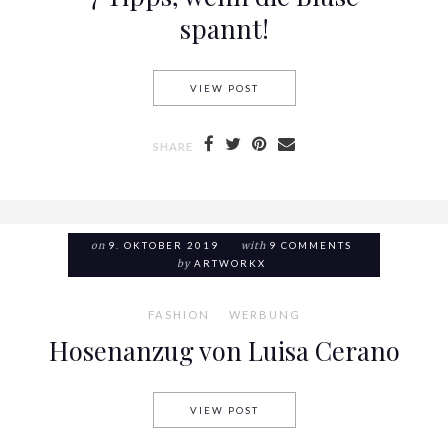
spannt!
VIEW POST
7 TIPPS, WENN DIE BLUSE SP
SHARE
on
9. OKTOBER 2019
with
9 COMMENTS
by
ARTWORKX
FASHION
WERBUNG
Hosenanzug von Luisa Cerano
VIEW POST
HOSENANZUG VON LUISA CE