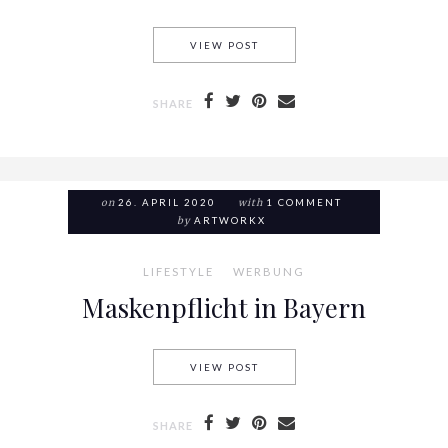
VIEW POST
MUST HAVE IM SOMMER – D
SHARE
on
26. APRIL 2020
with
1 COMMENT
by
ARTWORKX
LIFESTYLE
WERBUNG
Maskenpflicht in Bayern
VIEW POST
MASKENPFLICHT IN BAYERN
SHARE