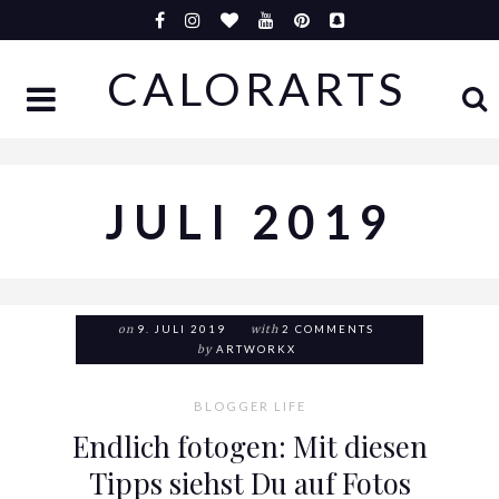
Skip
to
CALORARTS
content
JULI 2019
on
9. JULI 2019
with
2 COMMENTS
by
ARTWORKX
BLOGGER LIFE
Endlich fotogen: Mit diesen
Tipps siehst Du auf Fotos