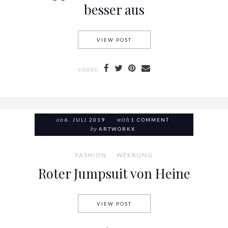
besser aus
VIEW POST
ENDLICH FOTOGEN: MIT DIES
SHARE
on
6. JULI 2019
with
1 COMMENT
by
ARTWORKX
FASHION
WERBUNG
Roter Jumpsuit von Heine
VIEW POST
ROTER JUMPSUIT VON HEINE