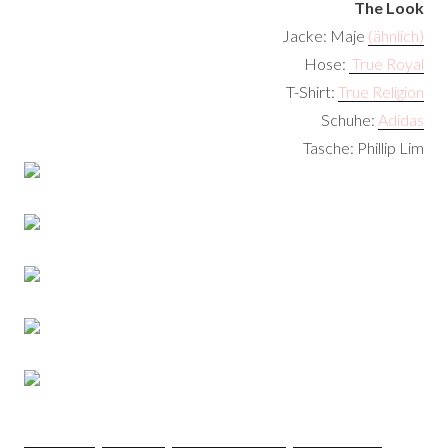
The Look
Jacke: Maje
(ähnlich)
Hose:
True Royal
T-Shirt:
True Religion
Schuhe:
Adidas
Tasche: Phillip Lim