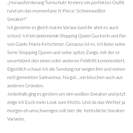
„Herausforderung Turnschuh! Kreiere ein perfektes Outfit
rund um das momentane It-Piece: Schneeweißer
Sneaker!“
Ich gestehe es gleich mal im Voraus (und ihr ahnt es auch
schon): Ich bin
bekennende Shopping Queen
Guckerin und
Fan
von Guido Maria Ketschmer. Genauso ist es. Ich liebe seine
Serie Shopping Queen und seine spitze Zunge, mit der er
unverblümt den einen oder anderen Fehltritt kommentiert.
Eigentlich schaue ich die Sendung nur wegen ihm und seinen
nett gemeinten Sarkasmus. Na gut….ein bisschen auch aus
anderen Gründen.
Jedenfalls ging es gestern um den weißen Sneaker und jetzt
zeige ich Euch mein Look zum Motto. Und da das Wetter ja
morgen eh umschwengen soll, hier die herbstliche Sneaker-
Variante.