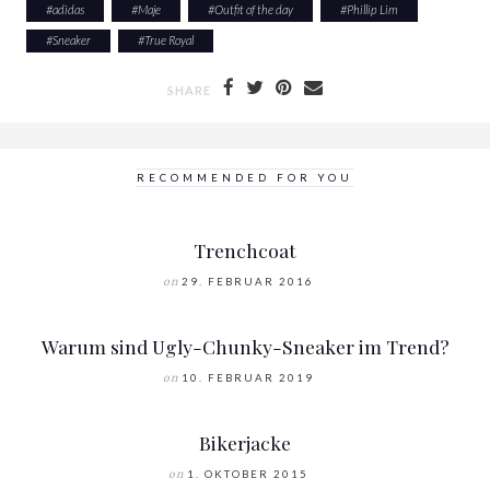
#
adidas
#
Maje
#
Outfit of the day
#
Phillip Lim
#
Sneaker
#
True Royal
SHARE
RECOMMENDED FOR YOU
Trenchcoat
on
29. FEBRUAR 2016
Warum sind Ugly-Chunky-Sneaker im Trend?
on
10. FEBRUAR 2019
Bikerjacke
on
1. OKTOBER 2015