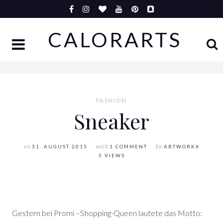
Skip
to
CALORARTS
content
FASHION
Sneaker
on
31. AUGUST 2015
with
1 COMMENT
by
ARTWORKX
5 VIEWS
Gestern bei Promi –Shopping-Queen lautete das Motto: