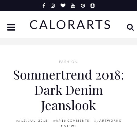
Skip
to
CALORARTS
content
FASHION
Sommertrend 2018:
Dark Denim
Jeanslook
on
12. JULI 2018
with
16 COMMENTS
by
ARTWORKX
1 VIEWS