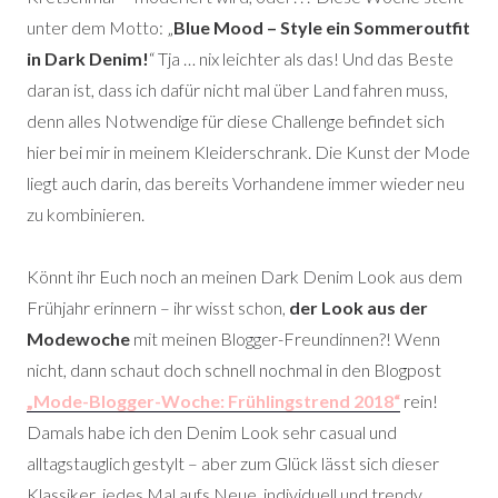
unter dem Motto: „
Blue Mood – Style ein Sommeroutfit
in Dark Denim!
“ Tja … nix leichter als das! Und das Beste
daran ist, dass ich dafür nicht mal über Land fahren muss,
denn alles Notwendige für diese Challenge befindet sich
hier bei mir in meinem Kleiderschrank. Die Kunst der Mode
liegt auch darin, das bereits Vorhandene immer wieder neu
zu kombinieren.
Könnt ihr Euch noch an meinen Dark Denim Look aus dem
Frühjahr erinnern – ihr wisst schon,
der Look aus der
Modewoche
mit meinen Blogger-Freundinnen?! Wenn
nicht, dann schaut doch schnell nochmal in den Blogpost
„Mode-Blogger-Woche: Frühlingstrend 2018“
rein!
Damals habe ich den Denim Look sehr casual und
alltagstauglich gestylt – aber zum Glück lässt sich dieser
Klassiker jedes Mal aufs Neue, individuell und trendy