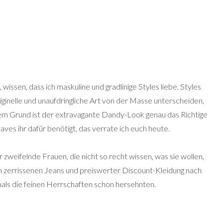
, wissen, dass ich maskuline und gradlinige Styles liebe. Styles
riginelle und unaufdringliche Art von der Masse unterscheiden,
esem Grund ist der extravagante Dandy-Look genau das Richtige
ves ihr dafür benötigt, das verrate ich euch heute.
 zweifelnde Frauen, die nicht so recht wissen, was sie wollen,
on zerrissenen Jeans und preiswerter Discount-Kleidung nach
mals die feinen Herrschaften schon hersehnten.