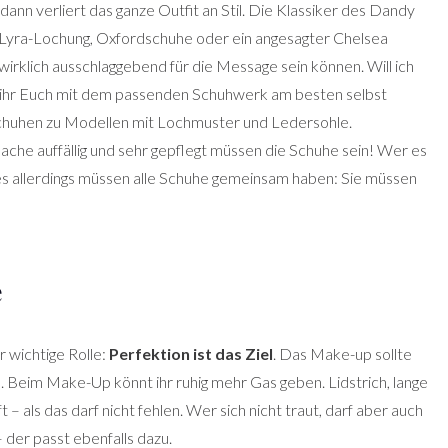
dann verliert das ganze Outfit an Stil. Die Klassiker des Dandy
n Lyra-Lochung, Oxfordschuhe oder ein angesagter Chelsea
 wirklich ausschlaggebend für die Message sein können. Will ich
t ihr Euch mit dem passenden Schuhwerk am besten selbst
Schuhen zu Modellen mit Lochmuster und Ledersohle.
che auffällig und sehr gepflegt müssen die Schuhe sein! Wer es
ines allerdings müssen alle Schuhe gemeinsam haben: Sie müssen
e
r wichtige Rolle:
Perfektion ist das Ziel
. Das Make-up sollte
. Beim Make-Up könnt ihr ruhig mehr Gas geben. Lidstrich, lange
 als das darf nicht fehlen. Wer sich nicht traut, darf aber auch
der passt ebenfalls dazu.