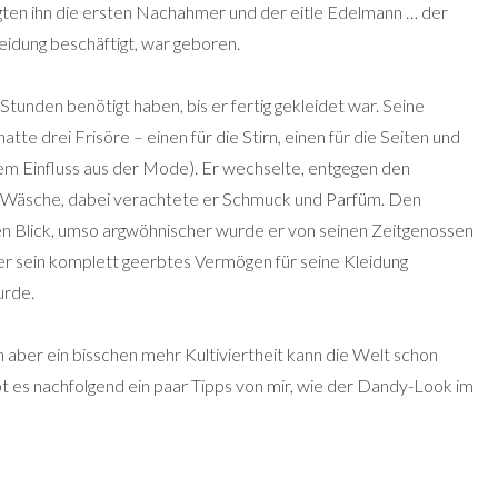
olgten ihn die ersten Nachahmer und der eitle Edelmann … der
Kleidung beschäftigt, war geboren.
 Stunden benötigt haben, bis er fertig gekleidet war. Seine
tte drei Frisöre – einen für die Stirn, einen für die Seiten und
em Einfluss aus der Mode). Er wechselte, entgegen den
ne Wäsche, dabei verachtete er Schmuck und Parfüm. Den
ten Blick, umso argwöhnischer wurde er von seinen Zeitgenossen
er sein komplett geerbtes Vermögen für seine Kleidung
urde.
en aber ein bisschen mehr Kultiviertheit kann die Welt schon
bt es nachfolgend ein paar Tipps von mir, wie der Dandy-Look im