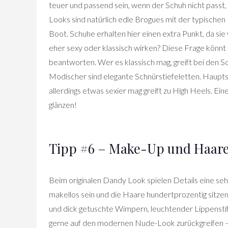
teuer und passend sein, wenn der Schuh nicht passt, 
Looks sind natürlich edle Brogues mit der typische
Boot. Schuhe erhalten hier einen extra Punkt, da sie
eher sexy oder klassisch wirken? Diese Frage könn
beantworten. Wer es klassisch mag, greift bei den 
Modischer sind elegante Schnürstiefeletten. Hauptsa
allerdings etwas sexier mag greift zu High Heels. E
glänzen!
Tipp #6 – Make-Up und Haar
Beim originalen Dandy Look spielen Details eine seh
makellos sein und die Haare hundertprozentig sitzen
und dick getuschte Wimpern, leuchtender Lippenstift –
gerne auf den modernen Nude-Look zurückgreifen – 