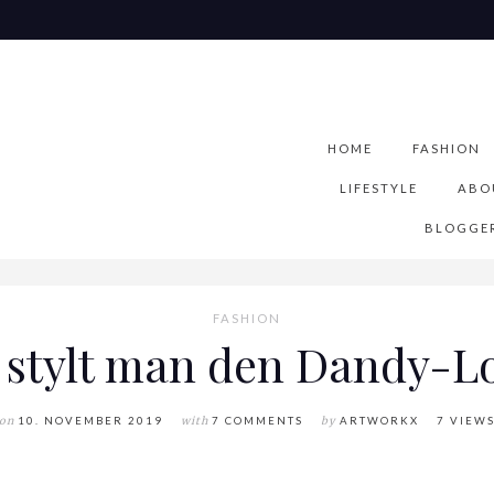
HOME
FASHION
LIFESTYLE
ABO
BLOGGER
FASHION
 stylt man den Dandy-L
on
10. NOVEMBER 2019
with
7 COMMENTS
by
ARTWORKX
7 VIEW