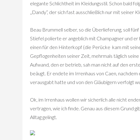
elegante Schlichtheit im Kleidungsstil. Schon bald f
„Dandy“, der sich fast ausschließlich nur mit seiner 
Beau Brummell selber, so die Überlieferung, soll fünf
Stiefel polierte er angeblich mit Champagner und er ha
einen für den Hinterkopf (die Perücke
kam mit sein
Gepflogenheiten seiner Zeit, mehrmals täglich sei
Aufwand, den er betrieb, sah man nicht auf den ers
beäugt. Er endete im Irrenhaus von Caen, nachdem 
verausgabt hatte und von den Gläubigern verfolgt w
Ok, im Irrenhaus wollen wir sicherlich alle nicht end
vertragen, wie ich finde. Genau aus diesem Grund gi
Alltag gelingt.