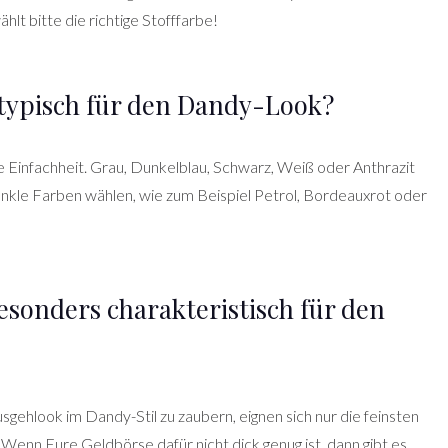
hlt bitte die richtige Stofffarbe!
 typisch für den Dandy-Look?
e Einfachheit. Grau, Dunkelblau, Schwarz, Weiß oder Anthrazit
 dunkle Farben wählen, wie zum Beispiel Petrol, Bordeauxrot oder
esonders charakteristisch für den
sgehlook im Dandy-Stil zu zaubern, eignen sich nur die feinsten
 Wenn Eure Geldbörse dafür nicht dick genug ist, dann gibt es