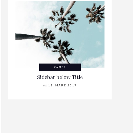
CAREER
Sidebar below Title
on
13. MÄRZ 2017